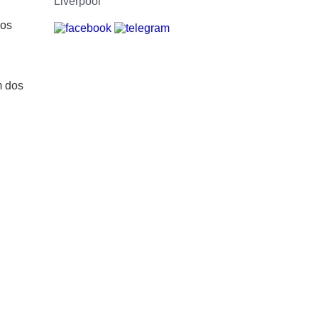
sos
m dos