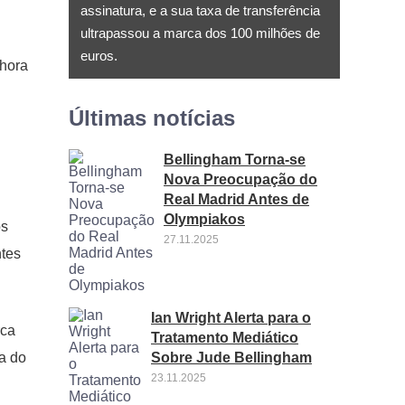
assinatura, e a sua taxa de transferência
ultrapassou a marca dos 100 milhões de
euros.
lhora
Últimas notícias
Bellingham Torna-se
Nova Preocupação do
Real Madrid Antes de
Olympiakos
os
27.11.2025
ntes
Ian Wright Alerta para o
rca
Tratamento Mediático
Sobre Jude Bellingham
a do
23.11.2025