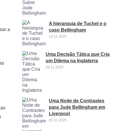
A hierarquia de Tuchel e o
sar a
caso Bellingham
14.11.2025
Uma Decisão Tática que Cria
um Dilema na Inglaterra
as
09.11.2025
Uma Noite de Contrastes
para Jude Bellingham em
las
Liverpool
a
05.11.2025